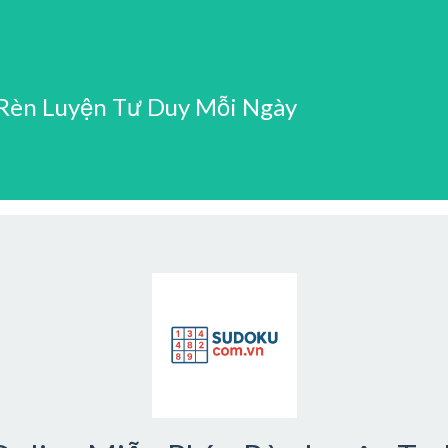
 Rèn Luyện Tư Duy Mỗi Ngày